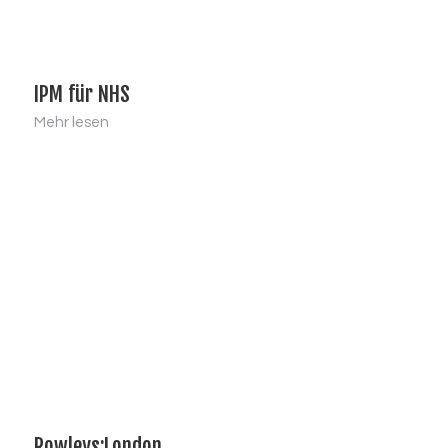
IPM für NHS
Mehr lesen
Rowleys:London