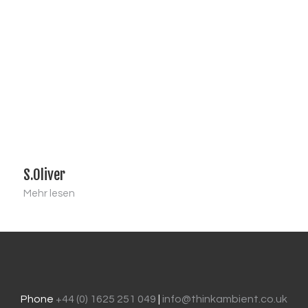
S.Oliver
Mehr lesen
Phone
+44 (0) 1625 251 049
|
info@thinkambient.co.uk