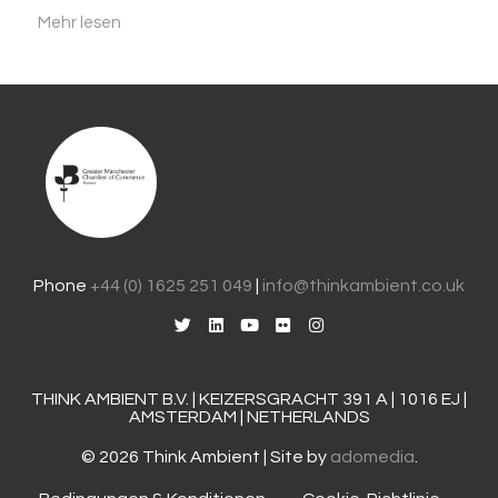
Mehr lesen
Phone
+44 (0) 1625 251 049
|
info@thinkambient.co.uk
THINK AMBIENT B.V. | KEIZERSGRACHT 391 A | 1016 EJ |
AMSTERDAM | NETHERLANDS
© 2026 Think Ambient | Site by
adomedia
.