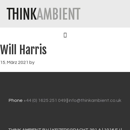
Will Harris
15. März 2021
by
Phone
+44 (0) 1625 251 049
|
info@thinkambient.co.uk
THINK AMBIENT B.V. | KEIZERSGRACHT 391 A | 1016 EJ |