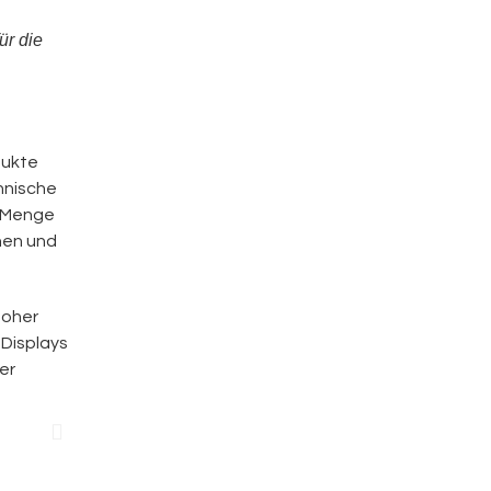
ür die
dukte
nnische
nd Menge
hen und
hoher
 Displays
er