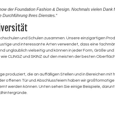
-Show der Foundation Fashion & Design.
Nochmals vielen Dank f
e Durchführung Ihres Dienstes.“
iversität
 Hochschulen und Schulen zusammen. Unsere einzigartigen Pro
 lustige und interessante Arten verwendet, dass eine fachmä
n sind unglaublich vielseitig und können in jeder Form, Größe u
e wie CLINGZ und SKINZ auf den meisten der besten Oberfläc
 produziert, die an auffälligen Stellen und in Bereichen mit 
r offenen Tür und Abschlussfeiern haben wir großformatige
rnt werden können. Unten sehen Sie einige Beispiele, darunt
dhintergründe.