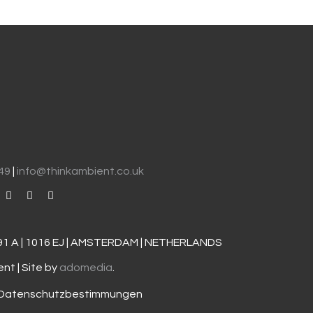
049
|
info@thinkambient.co.uk
91 A | 1016 EJ | AMSTERDAM | NETHERLANDS
nt | Site by
adomedia
.
Datenschutzbestimmungen