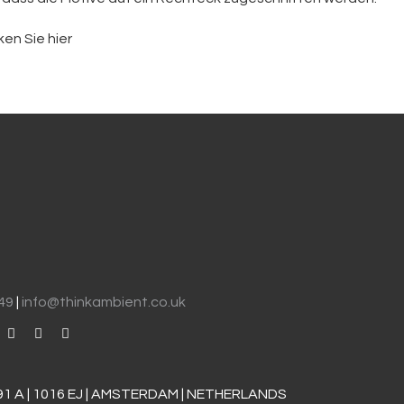
ken Sie hier
049
|
info@thinkambient.co.uk
91 A | 1016 EJ | AMSTERDAM | NETHERLANDS