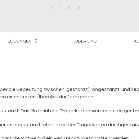
LÖSUNGEN
ÜBER UNS
KO
ber die Bedeutung zwischen ‘gestanzt‘, ‘ angestanzt‘ und ‘re
rn einen kurzen Überblick darüber geben:
gestanzt. Das Material und Trägerkarton werden beide gesta
e herum angestanzt, ohne dass der Trägerkarton durchgestanz
 dass die Motive auf ein Rechteck zugeschnitten werden.